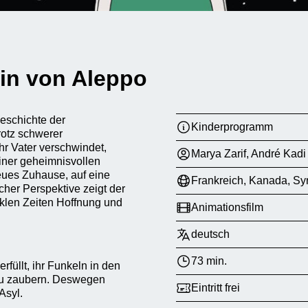
sin von Aleppo
Geschichte der
Kinderprogramm
rotz schwerer
ihr Vater verschwindet,
Marya Zarif, André Kadi
einer geheimnisvollen
neues Zuhause, auf eine
Frankreich, Kanada, Sy
icher Perspektive zeigt der
nklen Zeiten Hoffnung und
Animationsfilm
deutsch
73 min.
rfüllt, ihr Funkeln in den
zu zaubern. Deswegen
Eintritt frei
Asyl.