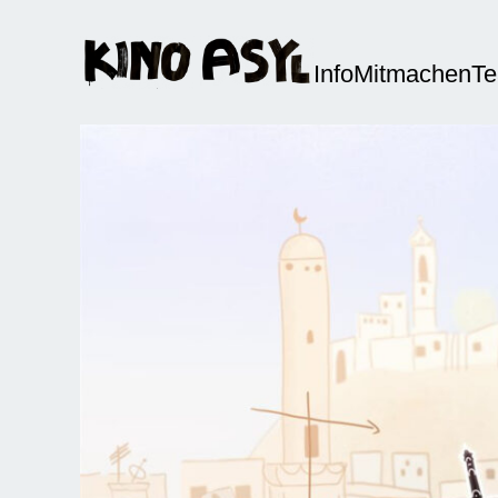
Info
Mitmachen
T