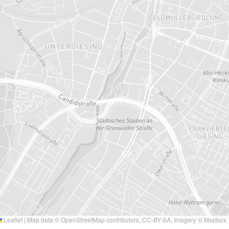
Leaflet
|
Map data ©
OpenStreetMap
contributors,
CC-BY-SA
, Imagery ©
Mapbox