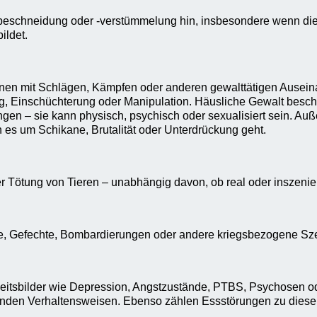
lbeschneidung oder -verstümmelung hin, insbesondere wenn die
ildet.
nen mit Schlägen, Kämpfen oder anderen gewalttätigen Ausein
, Einschüchterung oder Manipulation. Häusliche Gewalt beschr
ungen – sie kann physisch, psychisch oder sexualisiert sein. A
n es um Schikane, Brutalität oder Unterdrückung geht.
 Tötung von Tieren – unabhängig davon, ob real oder inszenier
likte, Gefechte, Bombardierungen oder andere kriegsbezogene S
itsbilder wie Depression, Angstzustände, PTBS, Psychosen ode
nden Verhaltensweisen. Ebenso zählen Essstörungen zu dieser