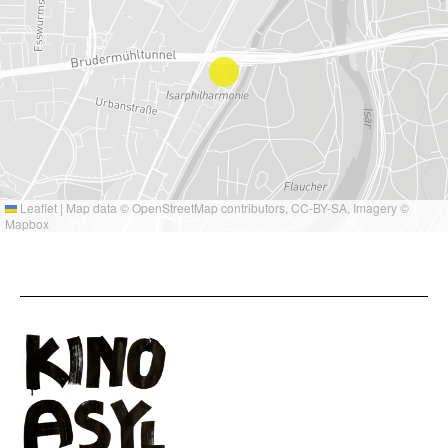
Leaflet
|
Map data ©
OpenStreetMap
contributors,
CC-BY-SA
, Imagery ©
Mapbox