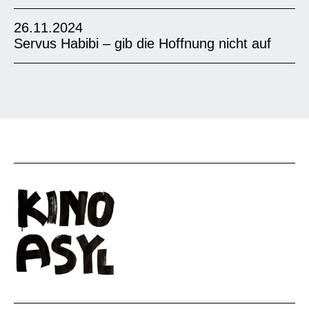
26.11.2024
Servus Habibi – gib die Hoffnung nicht auf
“Kürzlich hatte ich die Freude, an dem Kurzfilm
„Shahid“ mitzuwirken, den meine Frau Shadia
“Mein aktueller Dokumentarfilm dauert 19
und ich für das Kino Asyl-Festival ausgewählt
Minuten und porträtiert drei Menschen aus
haben. Meine Frau, meine Tochter Waltraud
unterschiedlichen Ländern, die nach
und ich hatten eine kleine Rolle im Film, aber
Deutschland geflüchtet sind. Sie berichten von
die Erfahrung war großartig und einzigartig.
den Herausforderungen, die sie auf ihrem Weg
Das Team war äußerst professionell und der
hierher und in ihrem neuen Leben in