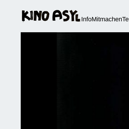
Info
Mitmachen
T