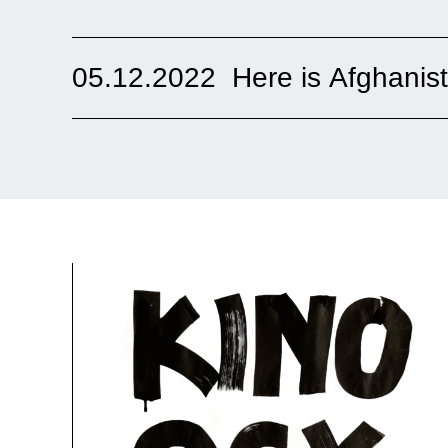
05.12.2022
Here is Afghanis
Die Kinder spielen als Familie unter einem Dach zusa
Raum betritt und alle ihre Ideen und Bestrebungen ze
ihnen beeinflusst wird und einen negativen Eindruck h
Afghanistan nehmen das Lächeln der Kinder als Geis
NS-Dokumentationszentrum München
Afghani
05.12.2022, 19:00 Uhr
3 Min.
Eintritt frei
Mehr Informationen