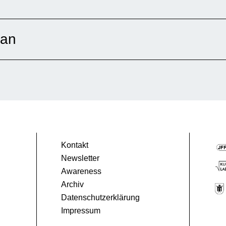
tan
mmen ihre Kinderspiele. Bis ein Terrorist den
rstört, wodurch der Geist eines jeden von
interlässt. Kurz gesagt: Die Terroristen in
el und zeichnen stattdessen Bilder […]
stan
Kontakt
Newsletter
Awareness
Archiv
Datenschutzerklärung
Impressum