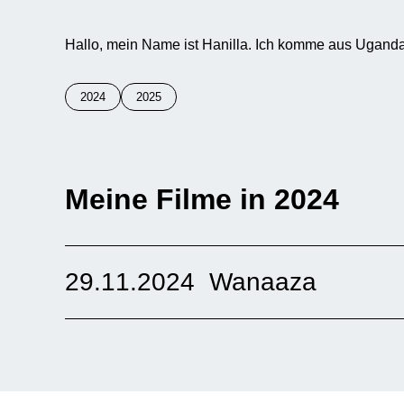
Hallo, mein Name ist Hanilla. Ich komme aus Uganda
2024
2025
Meine Filme in 2024
29.11.2024
Wanaaza
“In diesem Musikvideo geht es um Gott. Gott “washed
einen Neuanfang inspiriert und es hat eine sehr tiefe
und Pastor und ich höre seine Musik schon seit viele
Bellevue di Monaco
Uganda