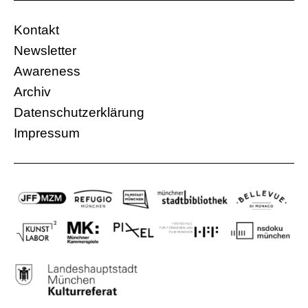
wie der Frau im Film.”
Kontakt
Münchner Kammerspiele, Werkraum
Newsletter
26.11.2023, 19:00 Uhr
Awareness
Eintritt frei
Archiv
Afghanistan
Datenschutzerklärung
21 Min.
Impressum
Mehr Informationen