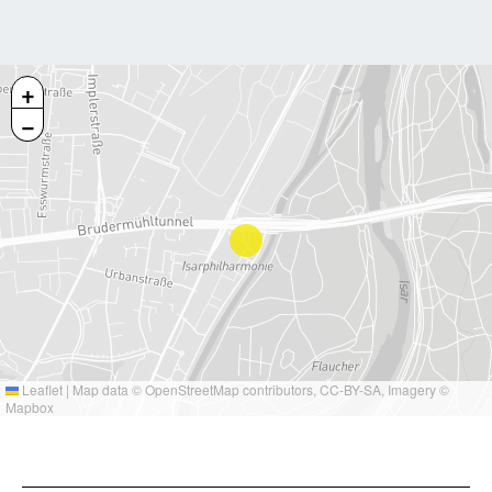
+
−
Leaflet
|
Map data ©
OpenStreetMap
contributors,
CC-BY-SA
, Imagery ©
Mapbox