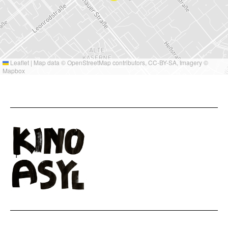
Leaflet
|
Map data ©
OpenStreetMap
contributors,
CC-BY-SA
, Imagery ©
Mapbox