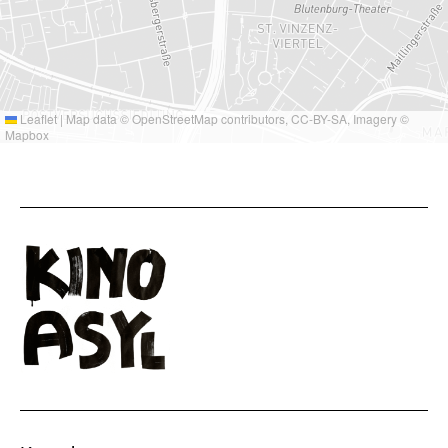
Leaflet
|
Map data ©
OpenStreetMap
contributors,
CC-BY-SA
, Imagery ©
Mapbox