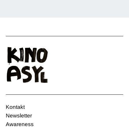
Eine durchzechte Nacht in München. Mit etwas
Zufall schneidet sich der Weg der beiden
Protagonist*innen gleich mehrfach. Wo treibt es
die beiden hin?
Hochschule für Fernsehen und Film (HFF),
Audimax
04.12.2017, 20:00 Uhr
Eintritt frei
Deutschland
Kontakt
16 Min.
Newsletter
Awareness