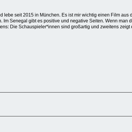
ebe seit 2015 in München. Es ist mir wichtig einen Film aus 
n. Im Senegal gibt es positive und negative Seiten. Wenn man 
tens: Die Schauspieler*innen sind großartig und zweitens zeigt 
negal und Gambia mit sehr bekannten
ube als auch im Fernsehen ausgestrahlt und