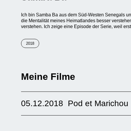
Ich bin Samba Ba aus dem Süd-Westen Senegals und l
die Mentalität meines Heimatlandes besser verstehe
verstehen. Ich zeige eine Episode der Serie, weil ers
2018
Meine Filme
05.12.2018
Pod et Marichou
Pod et Marichou ist eine sehr bekannte Serie in Se
Schauspieler*innen. Die Serie wird sowohl auf Yout
ist sehr erfolgreich.