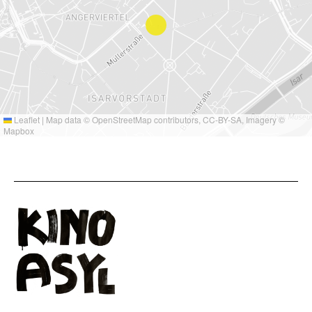
Leaflet
|
Map data ©
OpenStreetMap
contributors,
CC-BY-SA
, Imagery ©
Mapbox