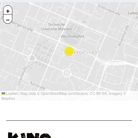
+
−
Leaflet
|
Map data ©
OpenStreetMap
contributors,
CC-BY-SA
, Imagery ©
Mapbox