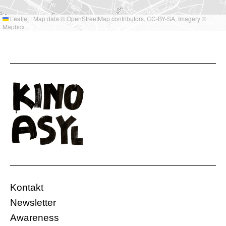
Leaflet
|
Map data ©
OpenStreetMap
contributors,
CC-BY-SA
, Imagery ©
Mapbox
Kontakt
Newsletter
Awareness