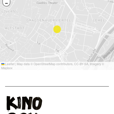
−
Leaflet
|
Map data ©
OpenStreetMap
contributors,
CC-BY-SA
, Imagery ©
Mapbox